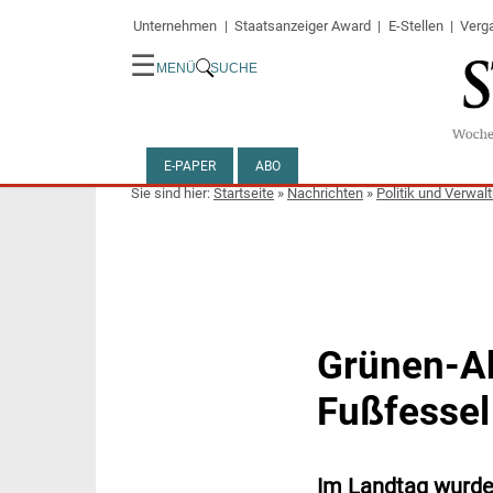
Unternehmen
Staatsanzeiger Award
E-Stellen
Verg
☰
MENÜ
SUCHE
E-PAPER
ABO
Startseite
»
Nachrichten
»
Politik und Verwal
Grünen-Ab
Fußfessel
Im Landtag wurde