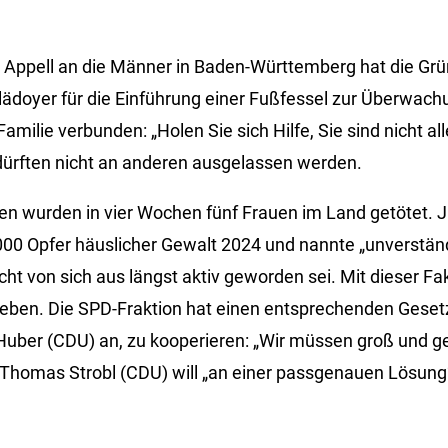
 Appell an die Männer in Baden-Württemberg hat die G
lädoyer für die Einführung einer Fußfessel zur Überwach
Familie verbunden: „Holen Sie sich Hilfe, Sie sind nicht al
 dürften nicht an anderen ausgelassen werden.
en wurden in vier Wochen fünf Frauen im Land getötet. Ju
 000 Opfer häuslicher Gewalt 2024 und nannte „unverständ
ht von sich aus längst aktiv geworden sei. Mit dieser Fa
eben. Die SPD-Fraktion hat einen entsprechenden Gesetz
l Huber (CDU) an, zu kooperieren: „Wir müssen groß und
Thomas Strobl (CDU) will „an einer passgenauen Lösung