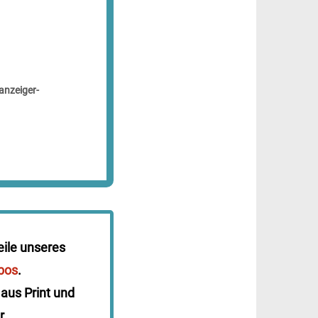
anzeiger-
eile unseres
bos
.
 aus Print und
r