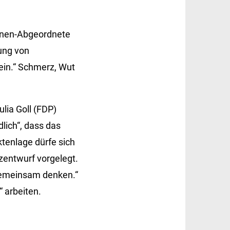
rünen-Abgeordnete
ung von
lein.“ Schmerz, Wut
lia Goll (FDP)
lich“, dass das
ktenlage dürfe sich
entwurf vorgelegt.
 gemeinsam denken.“
“ arbeiten.