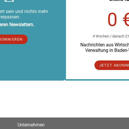
rt sein und nichts mehr
0 
verpassen.
eren Newslettern.
4 Wochen / danach 219
BONNIEREN
Nachrichten aus Wirtscha
Verwaltung in Baden
JETZT ABONN
Unternehmen