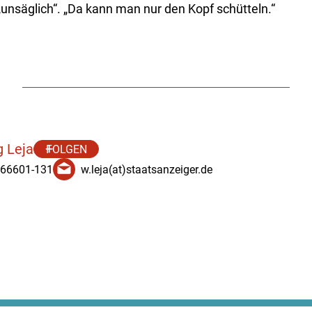
unsäglich“. „Da kann man nur den Kopf schütteln.“
 Leja
FOLGEN
 66601-131
w.leja(at)staatsanzeiger.de