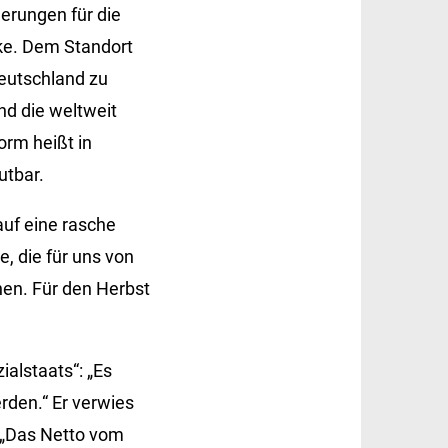
erungen für die
ke. Dem Standort
Deutschland zu
nd die weltweit
orm heißt in
utbar.
auf eine rasche
, die für uns von
nen. Für den Herbst
alstaats“: „Es
rden.“ Er verwies
: „Das Netto vom