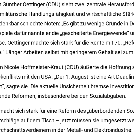
t Günther Oettinger (CDU) sieht zwei zentrale Herausford
litärische Handlungsfähigkeit und wirtschaftliche Stär
denkbar schlechte Noten: „Es gibt zu wenige Gründe in 
ispiele dafür nannte er die „gescheiterte Energiewende“ u
. Oettinger machte sich stark für die Rente mit 70. „Ref
e.“ Länger Arbeiten selbst mit geringerem Gehalt sei zum
in Nicole Hoffmeister-Kraut (CDU) äußerte die Hoffnung 
nflikts mit den USA. „Der 1. August ist eine Art Deadline
“, sagte sie. Die aktuelle Unsicherheit bremse Investitio
sende Reformen, insbesondere bei den Sozialabgaben.
macht sich stark für eine Reform des „überbordenden Sozi
schläge auf dem Tisch – jetzt müssen sie umgesetzt we
chschnittsverdienern in der Metall- und Elektroindustrie