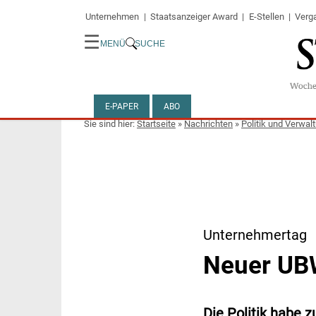
Unternehmen
Staatsanzeiger Award
E-Stellen
Verg
☰
MENÜ
SUCHE
E-PAPER
ABO
Startseite
»
Nachrichten
»
Politik und Verwal
Unternehmertag
Neuer UBW
Die Politik habe