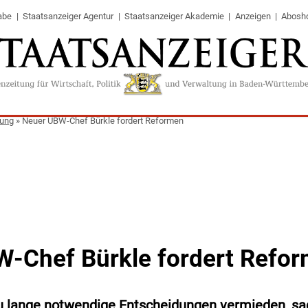
abe
Staatsanzeiger Agentur
Staatsanzeiger Akademie
Anzeigen
Abosh
tung
»
Neuer UBW-Chef Bürkle fordert Reformen
-Chef Bürkle fordert Refo
 zu lange notwendige Entscheidungen vermieden, s