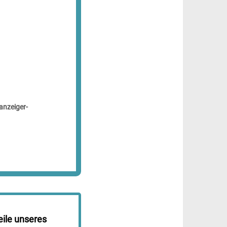
anzeiger-
eile unseres