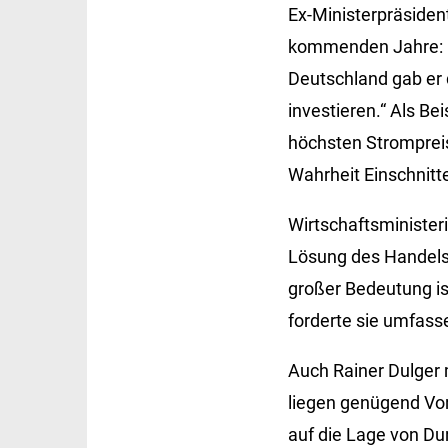
Ex-Ministerpräsiden
kommenden Jahre: mi
Deutschland gab er 
investieren.“ Als Be
höchsten Strompreise
Wahrheit Einschnitt
Wirtschaftsminister
Lösung des Handelsko
großer Bedeutung ist
forderte sie umfas
Auch Rainer Dulger 
liegen genügend Vor
auf die Lage von Dur