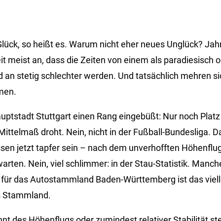
lück, so heißt es. Warum nicht eher neues Unglück? Ja
 meist an, dass die Zeiten von einem als paradiesisch o
d an stetig schlechter werden. Und tatsächlich mehren si
men.
uptstadt Stuttgart einen Rang eingebüßt: Nur noch Platz 
ittelmaß droht. Nein, nicht in der Fußball-Bundesliga. D
en jetzt tapfer sein – nach dem unverhofften Höhenflug
arten. Nein, viel schlimmer: in der Stau-Statistik. Manc
für das Autostammland Baden-Württemberg ist das viell
s Stammland.
t des Höhenflugs oder zumindest relativer Stabilität st