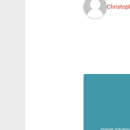
Christop
Immer informie