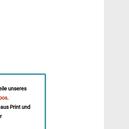
eile unseres
bos
.
 aus Print und
r