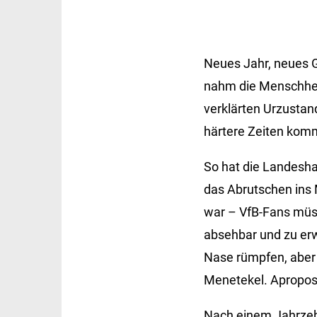
Neues Jahr, neues G
nahm die Menschheit
verklärten Urzustan
härtere Zeiten kom
So hat die Landesha
das Abrutschen ins M
war – VfB-Fans müss
absehbar und zu erw
Nase rümpfen, aber 
Menetekel. Apropo
Nach einem Jahrzehn