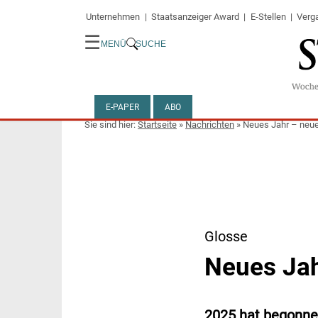
Unternehmen
Staatsanzeiger Award
E-Stellen
Verg
☰
MENÜ
SUCHE
E-PAPER
ABO
Startseite
»
Nachrichten
»
Neues Jahr – neu
Glosse
Neues Jah
2025 hat begonnen