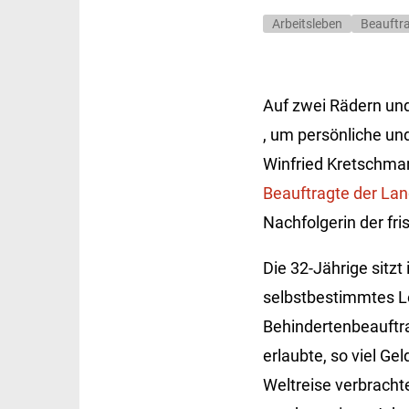
Arbeitsleben
Beauftr
Auf zwei Rädern un
, um persönliche un
Winfried Kretschman
Beauftragte der La
Nachfolgerin der fr
Die 32-Jährige sitzt
selbstbestimmtes Le
Behindertenbeauftra
erlaubte, so viel Ge
Weltreise verbracht