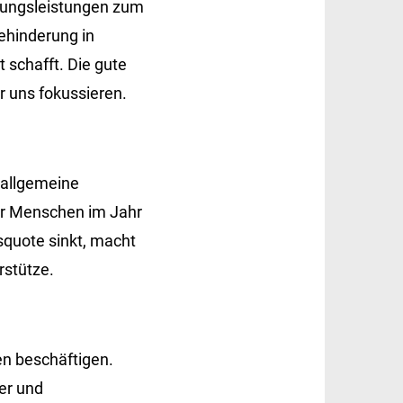
tzungsleistungen zum
ehinderung in
schafft. Die gute
r uns fokussieren.
 allgemeine
er Menschen im Jahr
gsquote sinkt, macht
rstütze.
en beschäftigen.
er und