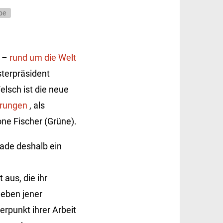
be
s –
rund um die Welt
sterpräsident
lsch ist die neue
erungen
, als
ne Fischer (Grüne).
rade deshalb ein
aus, die ihr
 eben jener
erpunkt ihrer Arbeit