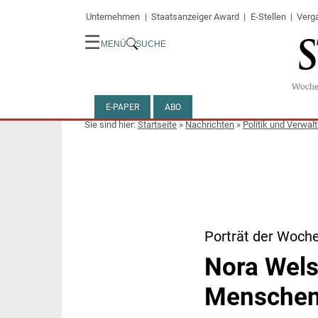
Unternehmen
Staatsanzeiger Award
E-Stellen
Verg
☰
MENÜ
SUCHE
E-PAPER
ABO
Startseite
»
Nachrichten
»
Politik und Verwal
Porträt der Woch
Nora Wels
Menschen