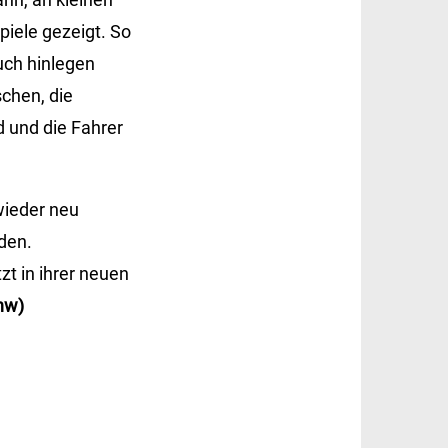
piele gezeigt. So
auch hinlegen
chen, die
d und die Fahrer
wieder neu
den.
zt in ihrer neuen
hw)