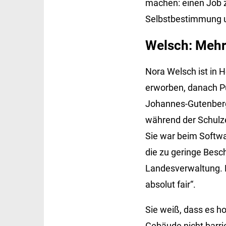
machen: einen Job z
Selbstbestimmung u
Welsch: Mehr 
Nora Welsch ist in 
erworben, danach P
Johannes-Gutenberg-
während der Schulzei
Sie war beim Softw
die zu geringe Bes
Landesverwaltung. M
absolut fair“.
Sie weiß, dass es ho
Gebäude nicht barrie