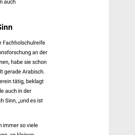
rn auch
Sinn
e Fachholschulreife
onsforschung an der
rnen, habe sie schon
lt gerade Arabisch.
in tätig, beklagt
e auch in der
 Sinn, „und es ist
h immer so viele
ann, an kleinen