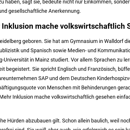
u haben, sagt sie, bedeute nicht nur Einkommen, sonde
nd gesellschaftliche Anerkennung.
Inklusion mache volkswirtschaftlich 
Heidelberg geboren. Sie hat am Gymnasium in Walldorf di
ublizistik und Spanisch sowie Medien- und Kommunikati
Universität in Mainz studiert. Vor allem Sprachen zu le
t begeistert. Sie spricht Englisch und Französisch, büffe
areunternehmen SAP und dem Deutschen Kinderhospizvere
chäftigungsquote von Menschen mit Behinderungen gerad
ehr Inklusion mache volkswirtschaftlich gesehen einfach
he Hürden abzubauen gilt. Schon allein baulich, weil noc
refrei sind. Sie weiß aber auch, wie erfolgreich es sein k