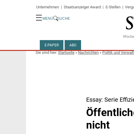
Unternehmen
Staatsanzeiger Award
E-Stellen
Verg
☰
MENÜ
SUCHE
E-PAPER
ABO
Startseite
»
Nachrichten
»
Politik und Verwal
Essay: Serie Effiz
Öffentlich
nicht