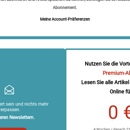
Abonnement.
Meine Account-Präferenzen
Nutzen Sie die Vort
Premium-A
Lesen Sie alle Artikel
Online fü
rt sein und nichts mehr
0 
verpassen.
eren Newslettern.
4 Wochen / danach 219