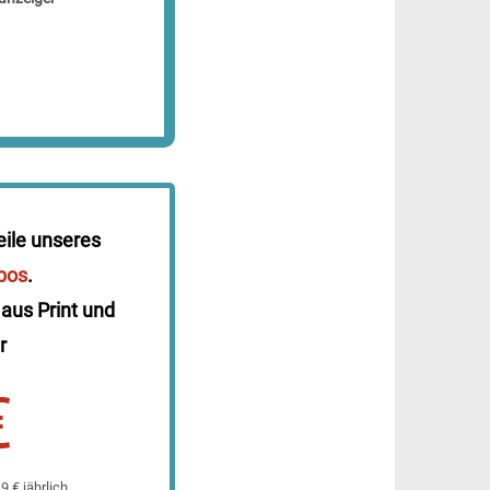
eile unseres
bos
.
 aus Print und
r
€
 € jährlich