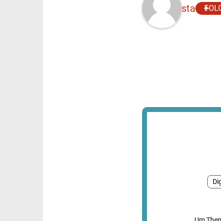
sta
FOL
Di
Um Theme