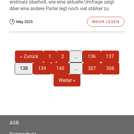
erstmals überholt, wie eine aktuelle Umfrage zeigt.
Aber eine andere Partei legt noch viel stärker zu.
May 2025
MEHR LESEN
« Zurück
1
2
…
136
137
138
139
140
…
307
308
Weiter »
AGB