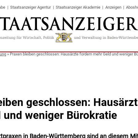
abe
Staatsanzeiger Agentur
Staatsanzeiger Akademie
Anzeigen
Abosh
tung
»
Praxen bleiben geschlossen: Hausärzte fordern mehr Geld und weniger Bü
eiben geschlossen: Hausärzt
 und weniger Bürokratie
tpraxen in Baden-Württemberg sind an diesem M