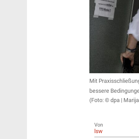
Mit Praxisschließu
bessere Bedingungen
dpa | Marij
Von
lsw