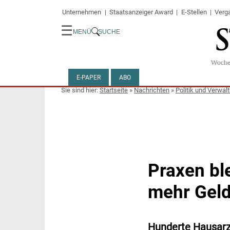
Unternehmen
Staatsanzeiger Award
E-Stellen
Verg
☰
MENÜ
SUCHE
E-PAPER
ABO
Startseite
»
Nachrichten
»
Politik und Verwal
Praxen bl
mehr Geld
Hunderte Hausarz