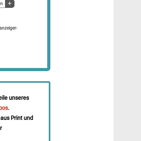
on
anzeiger-
eile unseres
bos
.
 aus Print und
r