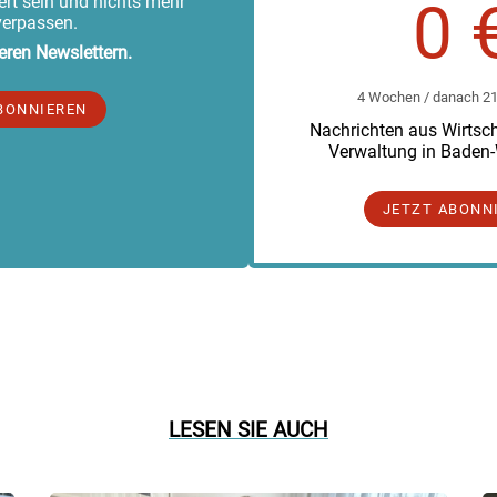
rt sein und nichts mehr
0 
verpassen.
eren Newslettern.
4 Wochen / danach 219
BONNIEREN
Nachrichten aus Wirtscha
Verwaltung in Baden
JETZT ABONN
LESEN SIE AUCH