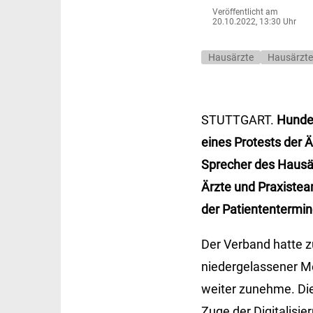
Veröffentlicht am
20.10.2022, 13:30 Uhr
Hausärzte
Hausärzte
STUTTGART.
Hunde
eines Protests der 
Sprecher des Hausä
Ärzte und Praxistea
der Patiententermin
Der Verband hatte z
niedergelassener Me
weiter zunehme. Di
Zuge der Digitalisi