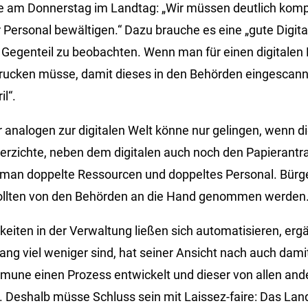
e am Donnerstag im Landtag: „Wir müssen deutlich kom
 Personal bewältigen.“ Dazu brauche es eine „gute Digita
s Gegenteil zu beobachten. Wenn man für einen digitale
drucken müsse, damit dieses in den Behörden eingescannt
il“.
 analogen zur digitalen Welt könne nur gelingen, wenn di
erzichte, neben dem digitalen auch noch den Papierantr
man doppelte Ressourcen und doppeltes Personal. Bürge
 sollten von den Behörden an die Hand genommen werden
gkeiten in der Verwaltung ließen sich automatisieren, er
lang viel weniger sind, hat seiner Ansicht nach auch damit
mmune einen Prozess entwickelt und dieser von allen a
ei. Deshalb müsse Schluss sein mit Laissez-faire: Das L