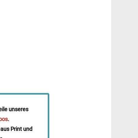
eile unseres
bos
.
 aus Print und