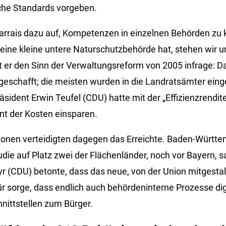
iche Standards vorgeben.
arrais dazu auf, Kompetenzen in einzelnen Behörden zu 
eine kleine untere Naturschutzbehörde hat, stehen wir u
llt er den Sinn der Verwaltungsreform von 2005 infrage:
schafft; die meisten wurden in die Landratsämter einge
sident Erwin Teufel (CDU) hatte mit der „Effizienzrendit
ent der Kosten einsparen.
ionen verteidigten dagegen das Erreichte. Baden-Württem
udie auf Platz zwei der Flächenländer, noch vor Bayern, 
r (CDU) betonte, dass das neue, von der Union mitgestal
 sorge, dass endlich auch behördeninterne Prozesse digi
hnittstellen zum Bürger.