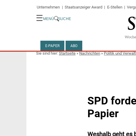
Unternehmen
Staatsanzeiger Award
E-Stellen
Verg
☰
MENÜ
SUCHE
E-PAPER
ABO
Startseite
»
Nachrichten
»
Politik und Verwal
SPD forde
Papier
Weshalb geht es b