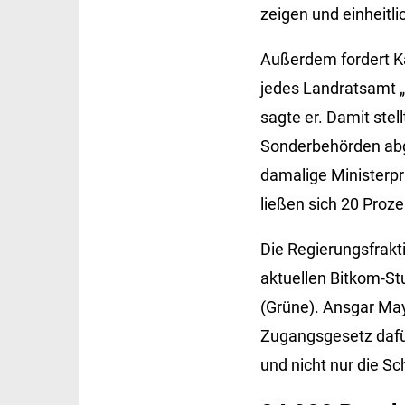
zeigen und einheitl
Außerdem fordert K
jedes Landratsamt „
sagte er. Damit ste
Sonderbehörden abge
damalige Ministerprä
ließen sich 20 Proz
Die Regierungsfrakt
aktuellen Bitkom-St
(Grüne). Ansgar May
Zugangsgesetz dafür
und nicht nur die Sc