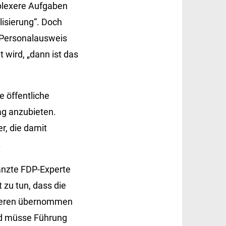
plexere Aufgaben
lisierung“. Doch
n Personalausweis
 wird, „dann ist das
e öffentliche
ag anzubieten.
r, die damit
.
gänzte FDP-Experte
 zu tun, dass die
nderen übernommen
and müsse Führung