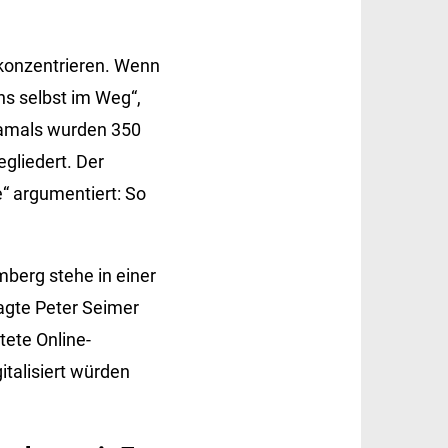
konzentrieren. Wenn
ns selbst im Weg“,
 Damals wurden 350
gliedert. Der
e“ argumentiert: So
berg stehe in einer
sagte Peter Seimer
tete Online-
talisiert würden