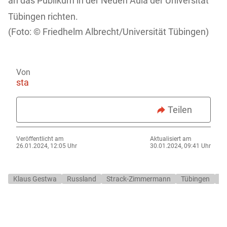
an das Publikum in der Neuen Aula der Universität
Tübingen richten.
Friedhelm Albrecht/Universität Tübingen)
Von
sta
Teilen
Veröffentlicht am
Aktualisiert am
26.01.2024, 12:05 Uhr
30.01.2024, 09:41 Uhr
Klaus Gestwa
Russland
Strack-Zimmermann
Tübingen
Uk