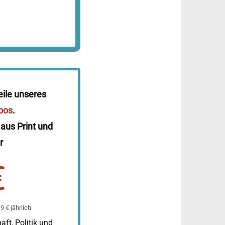
eile unseres
bos
.
 aus Print und
r
€
 € jährlich
ft, Politik und