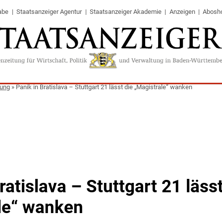
abe
Staatsanzeiger Agentur
Staatsanzeiger Akademie
Anzeigen
Abosh
tung
»
Panik in Bratislava – Stuttgart 21 lässt die „Magistrale“ wanken
ratislava – Stuttgart 21 lässt
le“ wanken