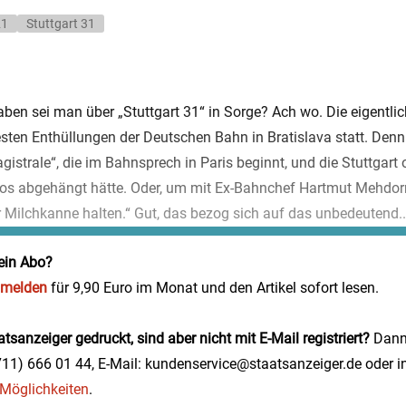
21
Stuttgart 31
aben sei man über „Stuttgart 31“ in Sorge? Ach wo. Die eigentli
sten Enthüllungen der Deutschen Bahn in Bratislava statt. Denn 
istrale“, die im Bahnsprech in Paris beginnt, und die Stuttgart
os abgehängt hätte. Oder, um mit Ex-Bahnchef Hartmut Mehdor
r Milchkanne halten.“ Gut, das bezog sich auf das unbedeutend..
ein Abo?
nmelden
für 9,90 Euro im Monat und den Artikel sofort lesen.
tsanzeiger gedruckt, sind aber nicht mit E-Mail registriert?
Dann 
0711) 666 01 44, E-Mail: kundenservice@staatsanzeiger.de oder i
e Möglichkeiten
.