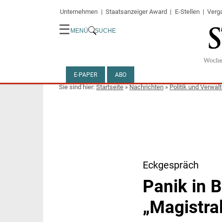
Unternehmen
Staatsanzeiger Award
E-Stellen
Verg
☰
MENÜ
SUCHE
E-PAPER
ABO
Startseite
»
Nachrichten
»
Politik und Verwal
Eckgespräch
Panik in B
„Magistra