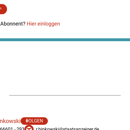
P
ts Abonnent?
Hier einloggen
inkowski
FOLGEN
66601 - 293
r.binkowski@staatsanzeiger.de