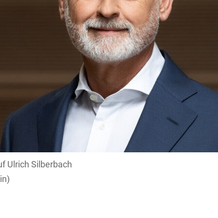
uf Ulrich Silberbach
in)