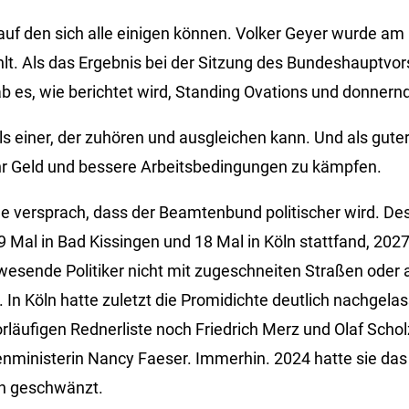
, auf den sich alle einigen können. Volker Geyer wurde a
. Als das Ergebnis bei der Sitzung des Bundeshauptvors
b es, wie berichtet wird, Standing Ovations und donnern
als einer, der zuhören und ausgleichen kann. Und als gut
hr Geld und bessere Arbeitsbedingungen zu kämpfen.
e versprach, dass der Beamtenbund politischer wird. Desh
 Mal in Bad Kissingen und 18 Mal in Köln stattfand, 2027
wesende Politiker nicht mit zugeschneiten Straßen oder
 In Köln hatte zuletzt die Promidichte deutlich nachgela
vorläufigen Rednerliste noch Friedrich Merz und Olaf Schol
ministerin Nancy Faeser. Immerhin. 2024 hatte sie das
n geschwänzt.