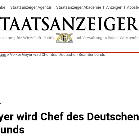
abe
Staatsanzeiger Agentur
Staatsanzeiger Akademie
Anzeigen
Abosh
tung
»
Volker Geyer wird Chef des Deutschen Beamtenbunds
e
yer wird Chef des Deutsche
unds