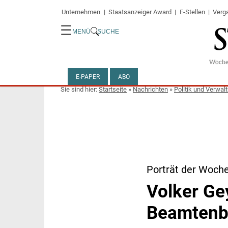
Unternehmen
Staatsanzeiger Award
E-Stellen
Verg
☰
MENÜ
SUCHE
E-PAPER
ABO
Startseite
»
Nachrichten
»
Politik und Verwal
Porträt der Woch
Volker Ge
Beamtenb