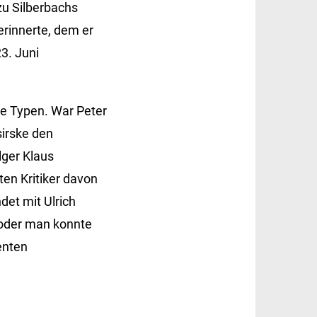
zu Silberbachs
erinnerte, dem er
3. Juni
e Typen. War Peter
sirske den
lger Klaus
ten Kritiker davon
det mit Ulrich
 oder man konnte
enten