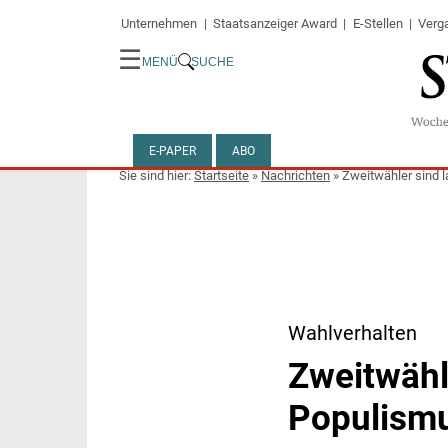
Unternehmen
Staatsanzeiger Award
E-Stellen
Verg
☰
MENÜ
SUCHE
E-PAPER
ABO
Startseite
»
Nachrichten
»
Zweitwähler sind l
Wahlverhalten
Zweitwähle
Populism