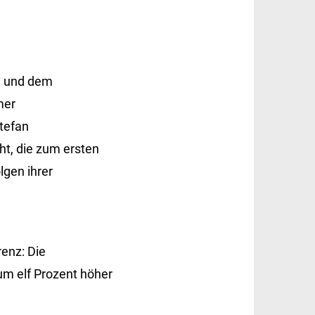
g und dem
mer
Stefan
t, die zum ersten
lgen ihrer
enz: Die
 um elf Prozent höher