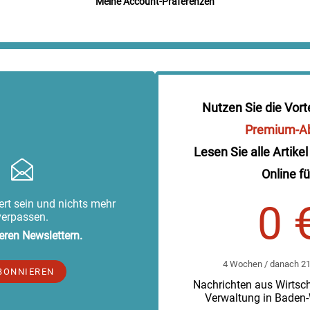
Meine Account-Präferenzen
Nutzen Sie die Vort
Premium-A
Lesen Sie alle Artikel
Online fü
rt sein und nichts mehr
0 
verpassen.
eren Newslettern.
4 Wochen / danach 219
BONNIEREN
Nachrichten aus Wirtscha
Verwaltung in Baden