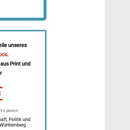
eile unseres
bos
.
 aus Print und
r
€
 € jährlich
ft, Politik und
-Württemberg