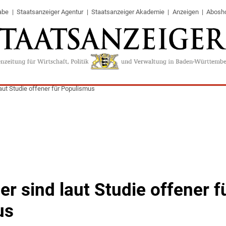
abe
Staatsanzeiger Agentur
Staatsanzeiger Akademie
Anzeigen
Abosh
aut Studie offener für Populismus
r sind laut Studie offener f
us