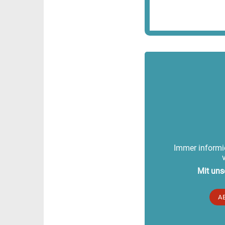
Immer informie
Mit uns
A