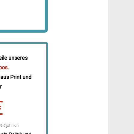
eile unseres
bos
.
 aus Print und
r
€
 € jährlich