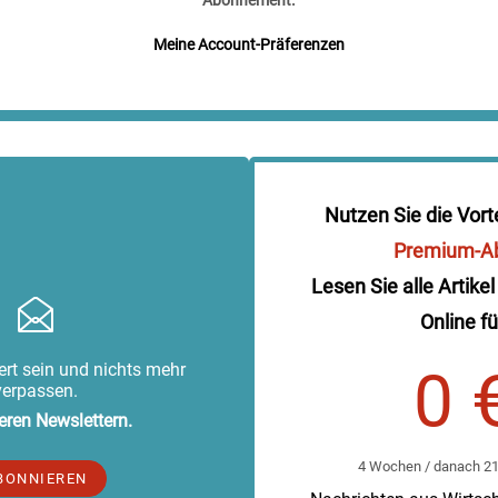
Meine Account-Präferenzen
Nutzen Sie die Vort
Premium-A
Lesen Sie alle Artikel
Online fü
rt sein und nichts mehr
0 
verpassen.
eren Newslettern.
4 Wochen / danach 219
BONNIEREN