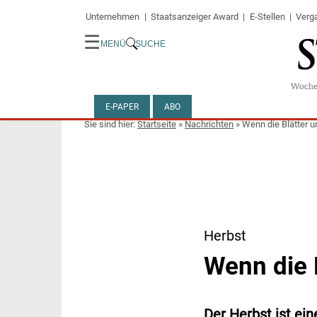
Unternehmen
Staatsanzeiger Award
E-Stellen
Verg
☰
MENÜ
SUCHE
E-PAPER
ABO
Startseite
»
Nachrichten
»
Wenn die Blätter u
Herbst
Wenn die 
Der Herbst ist ein