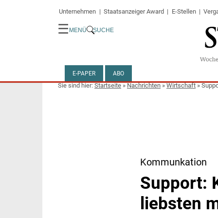
Unternehmen
Staatsanzeiger Award
E-Stellen
Verg
☰
MENÜ
SUCHE
E-PAPER
ABO
Startseite
»
Nachrichten
»
Wirtschaft
»
Suppo
Kommunkation
Support:
liebsten 