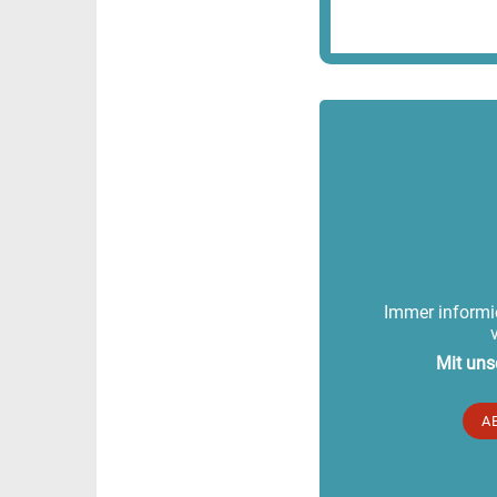
Immer informie
Mit uns
A