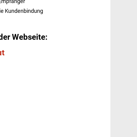
n Empfänger
 die Kundenbindung
nder Webseite:
ut