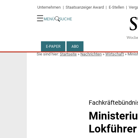
Unternehmen
Staatsanzeiger Award
E-Stellen
Verg
☰
MENÜ
SUCHE
E-PAPER
ABO
Startseite
»
Nachrichten
»
Wirtschaft
»
Minis
Fachkräftebündni
Ministeri
Lokführer