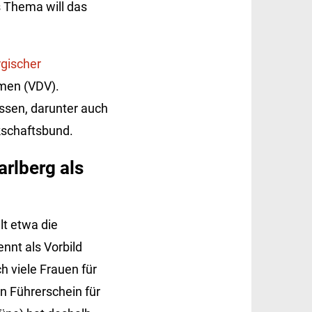
s Thema will das
gischer
men (VDV).
sen, darunter auch
kschaftsbund.
rlberg als
t etwa die
nnt als Vorbild
h viele Frauen für
n Führerschein für