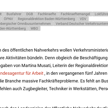
it
Busfahrer
DGB
Fachkraefte
Fachkraeftemangel
Lokführe
ÖPNV
Regionaldirektion Baden-Württemberg
VDV
mbergischer Omnibusunternehmen
Verband Deutscher Verkehrsunte
aden-Württemberg
WBO
h des öffentlichen Nahverkehrs wollen Verkehrsministe
re Aktivitäten bündeln. Denn obgleich die Beschäftigung 
aben von Martina Musati, Leiterin der Regionaldirektio
ndesagentur für Arbeit
, in den vergangenen fünf Jahre
die Branche massive Fachkräfteprobleme. Es fehlt an Bu
fehlen auch Zugbegleiter, Techniker in Werkstätten, Pers