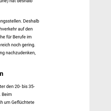
üne) hat deshalb
ungsstellen. Deshalb
hverkehr auf den
he für Berufe im
reich noch gering.
dung nachzudenken,
en
er den 20- bis 35-
. Beim
ch um Geflüchtete