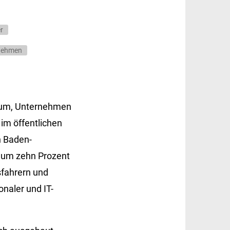
r
rnehmen
rium, Unternehmen
im öffentlichen
n Baden-
n um zehn Prozent
sfahrern und
onaler und IT-