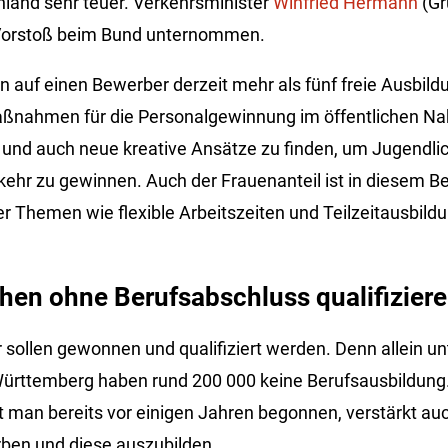
hland sehr teuer. Verkehrsminister
Winfried Hermann
(Gr
 Vorstoß beim Bund unternommen.
auf einen Bewerber derzeit mehr als fünf freie Ausbild
Maßnahmen für die Personalgewinnung im öffentlichen Na
n und auch neue kreative Ansätze zu finden, um Jugendlic
kehr zu gewinnen. Auch der Frauenanteil ist in diesem Be
er Themen wie flexible Arbeitszeiten und Teilzeitausbil
en ohne Berufsabschluss qualifizier
sollen gewonnen und qualifiziert werden. Denn allein unt
Württemberg haben rund 200 000 keine Berufsausbildung
 man bereits vor einigen Jahren begonnen, verstärkt au
rben und diese auszubilden.