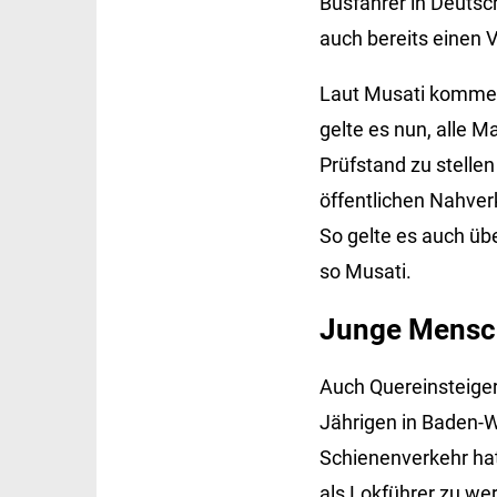
Busfahrer in Deutsc
auch bereits einen
Laut Musati kommen 
gelte es nun, alle 
Prüfstand zu stelle
öffentlichen Nahver
So gelte es auch üb
so Musati.
Junge Mensch
Auch Quereinsteiger 
Jährigen in Baden-
Schienenverkehr hat
als Lokführer zu we