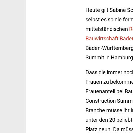
Heute gilt Sabine S
selbst es so nie for
mittelständischen
R
Bauwirtschaft Bad
Baden-Württemberg h
Summit in Hamburg 
Dass die immer noc
Frauen zu bekommen,
Frauenanteil bei Ba
Construction Summit 
Branche müsse ihr I
unter den 20 belieb
Platz neun. Da müs