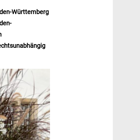
aden-Württemberg
den-
n
hlechtsunabhängig