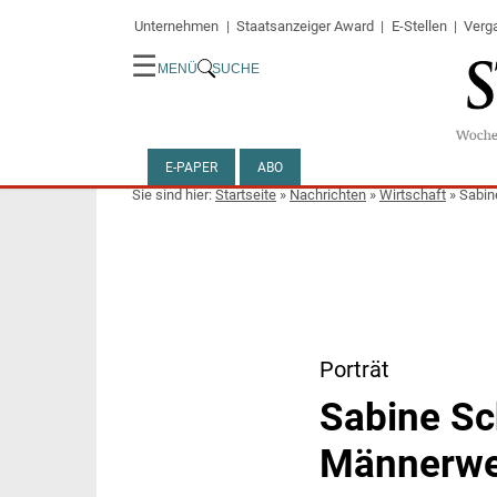
Unternehmen
Staatsanzeiger Award
E-Stellen
Verg
☰
MENÜ
SUCHE
E-PAPER
ABO
Startseite
»
Nachrichten
»
Wirtschaft
»
Sabin
Porträt
Sabine Sc
Männerwel