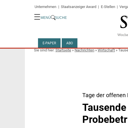
Unternehmen
Staatsanzeiger Award
E-Stellen
Verg
☰
MENÜ
SUCHE
E-PAPER
ABO
Startseite
»
Nachrichten
»
Wirtschaft
»
Tause
Tage der offenen 
Tausende 
Probebetr