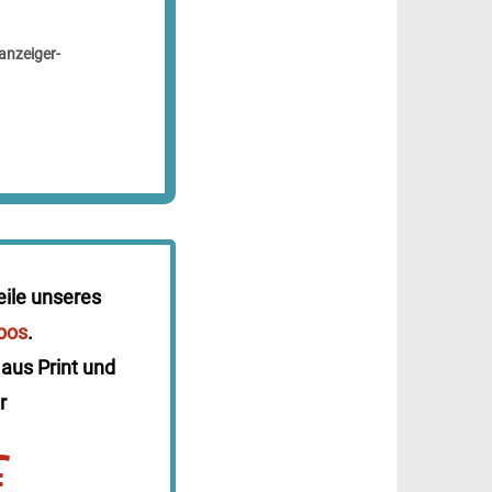
anzeiger-
eile unseres
bos
.
 aus Print und
r
€