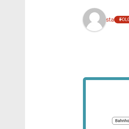
sta
FOL
Bahnho