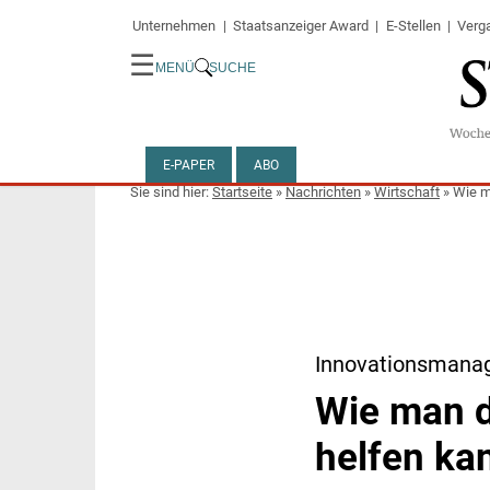
Unternehmen
Staatsanzeiger Award
E-Stellen
Verg
☰
MENÜ
SUCHE
E-PAPER
ABO
Startseite
»
Nachrichten
»
Wirtschaft
»
Wie m
Innovationsmana
Wie man d
helfen ka