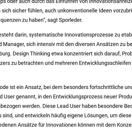
ps oder auch durch das Einführen von Innovationsanrei
 sich sicher fühlen, auch unkonventionelle Ideen vorzub
quenzen zu haben“, sagt Sporleder.
esteht darin, systematische Innovationsprozesse zu etabl
 Manager, sich intensiv mit den diversen Ansätzen zu be
iburg. Design Thinking etwa konzentriert sich darauf, Pr
tzers zu betrachten und mehreren Entwicklungsschleife
de ist ein Ansatz, bei dem besonders fortschrittliche u
d User genannt, in den Entwicklungsprozess neuer Produ
inbezogen werden. Diese Lead User haben besondere Bed
s sind, und entwickeln häufig eigene Lösungen, um diese
hiedenen Ansätze für Innovationen können mit dem Konze