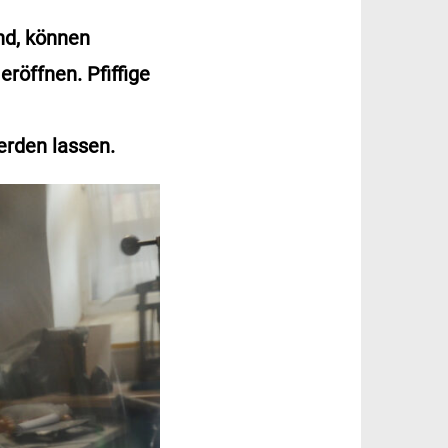
nd, können
röffnen. Pfiffige
erden lassen.