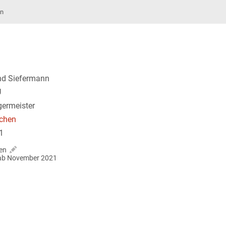
nn
nd Siefermann
U
germeister
chen
1
en
r ab November 2021