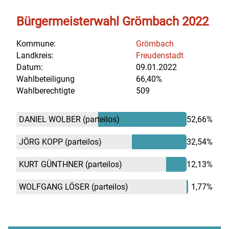
Bürgermeisterwahl Grömbach 2022
Kommune:
Grömbach
Landkreis:
Freudenstadt
Datum:
09.01.2022
Wahlbeteiligung
66,40%
Wahlberechtigte
509
DANIEL WOLBER
(parteilos)
52,66%
JÖRG KOPP
(parteilos)
32,54%
KURT GÜNTHNER
(parteilos)
12,13%
WOLFGANG LÖSER
(parteilos)
1,77%