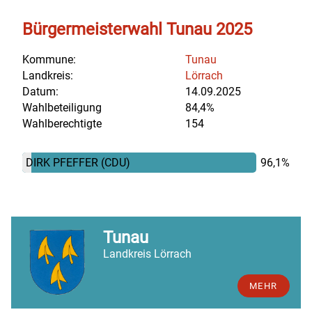
Bürgermeisterwahl Tunau 2025
Kommune:
Tunau
Landkreis:
Lörrach
Datum:
14.09.2025
Wahlbeteiligung
84,4%
Wahlberechtigte
154
DIRK PFEFFER
(CDU)
96,1%
Tunau
Landkreis Lörrach
MEHR