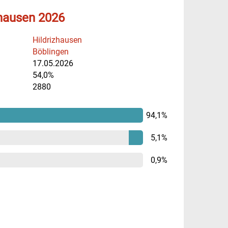
zhausen 2026
Hildrizhausen
Böblingen
17.05.2026
54,0%
2880
94,1%
5,1%
0,9%