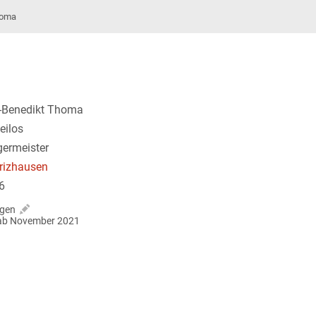
homa
-Benedikt Thoma
eilos
germeister
drizhausen
6
agen
r ab November 2021