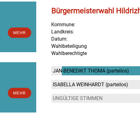
Bürgermeisterwahl Hildri
Kommune:
Landkreis:
MEHR
Datum:
Wahlbeteiligung
Wahlberechtigte
JAN-BENEDIKT THOMA
(parteilos)
ISABELLA WEINHARDT
(parteilos)
MEHR
UNGÜLTIGE STIMMEN