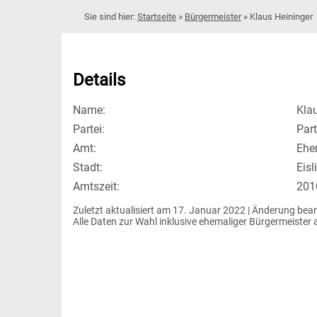
Startseite
»
Bürgermeister
»
Klaus Heininger
Details
Name:
Kla
Partei:
Part
Amt:
Ehe
Stadt:
Eisl
Amtszeit:
201
Zuletzt aktualisiert am 17. Januar 2022 | 
Änderung bea
Alle Daten zur Wahl inklusive ehemaliger Bürgermeiste