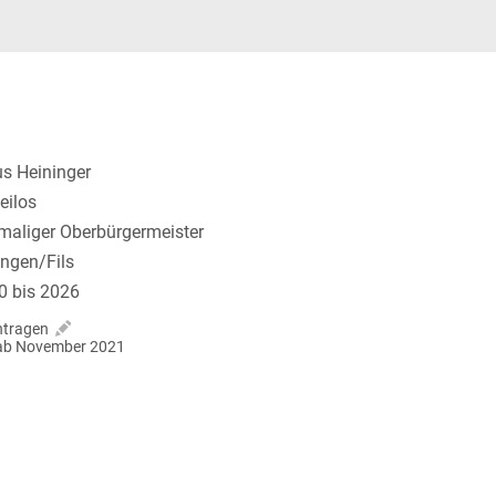
us Heininger
eilos
maliger Oberbürgermeister
ingen/Fils
0 bis 2026
ntragen
r ab November 2021