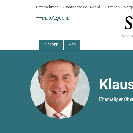
Unternehmen
Staatsanzeiger Award
E-Stellen
Verg
☰
MENÜ
SUCHE
E-PAPER
ABO
Klau
Ehemaliger Ober