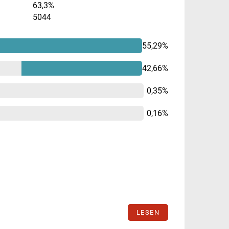
63,3%
5044
55,29%
42,66%
0,35%
0,16%
LESEN