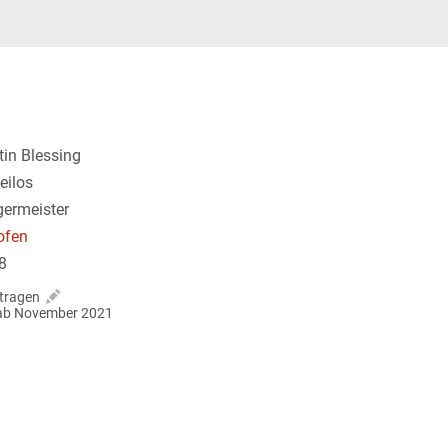
tin Blessing
eilos
germeister
ofen
8
tragen
r ab November 2021