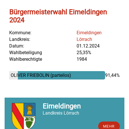
Bürgermeisterwahl Eimeldingen
2024
Kommune:
Eimeldingen
Landkreis:
Lörrach
Datum:
01.12.2024
Wahlbeteiligung
25,35%
Wahlberechtigte
1984
OLIVER FRIEBOLIN
(parteilos)
91,44%
Eimeldingen
Landkreis Lörrach
MEHR