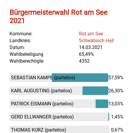
Bürgermeisterwahl Rot am See
2021
Kommune:
Rot am See
Landkreis:
Schwäbisch Hall
Datum:
14.03.2021
Wahlbeteiligung
65,49%
Wahlberechtigte
4352
SEBASTIAN KAMPE
(parteilos)
57,59%
KARL AUGUSTING
(parteilos)
26,30%
PATRICK EISMANN
(parteilos)
13,03%
GERD ELLWANGER
(parteilos)
1,45%
THOMAS KURZ
(parteilos)
0,67%