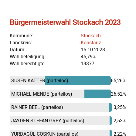
Bürgermeisterwahl Stockach 2023
Kommune:
Stockach
Landkreis:
Konstanz
Datum:
15.10.2023
Wahlbeteiligung
45,79%
Wahlberechtigte
13377
SUSEN KATTER
(parteilos)
65,26%
MICHAEL MENDE
(parteilos)
26,52%
RAINER BEEL
(parteilos)
3,25%
JAYDEN STEFAN GREY
(parteilos)
2,53%
YURDAGÜL COSKUN
(parteilos)
2,22%