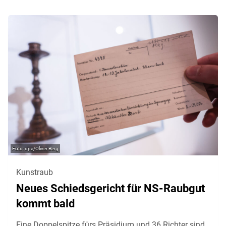
dpa/Oliver Berg
Kunstraub
Neues Schiedsgericht für NS-Raubgut
kommt bald
Eine Doppelspitze fürs Präsidium und 36 Richter sind