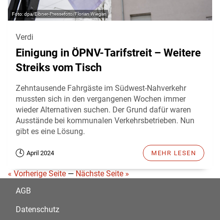
dpa/Eibner-Pressefoto/Florian Wiegan
Verdi
Einigung in ÖPNV-Tarifstreit – Weitere
Streiks vom Tisch
Zehntausende Fahrgäste im Südwest-Nahverkehr
mussten sich in den vergangenen Wochen immer
wieder Alternativen suchen. Der Grund dafür waren
Ausstände bei kommunalen Verkehrsbetrieben. Nun
gibt es eine Lösung.
April 2024
MEHR LESEN
« Vorherige Seite
—
Nächste Seite »
AGB
Datenschutz