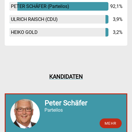
PETER SCHÄFER
(Parteilos)
92,1%
ULRICH RAISCH
(CDU)
3,9%
HEIKO GOLD
3,2%
KANDIDATEN
Peter Schäfer
Parteilos
MEHR