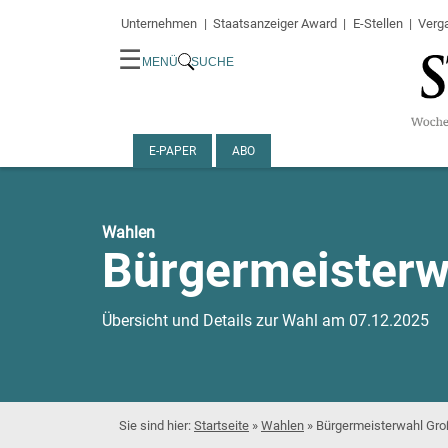
Unternehmen
Staatsanzeiger Award
E-Stellen
Verg
☰
MENÜ
SUCHE
E-PAPER
ABO
Wahlen
Bürgermeisterw
Übersicht und Details zur Wahl am 07.12.2025
Startseite
»
Wahlen
»
Bürgermeisterwahl Gro