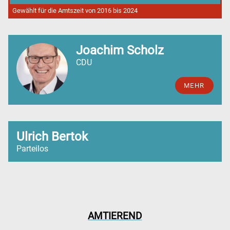
Gewählt für die Amtszeit von 2016 bis 2024
Joachim Scholz
CDU
MEHR
Ulrich Bertok
Parteilos
AMTIEREND