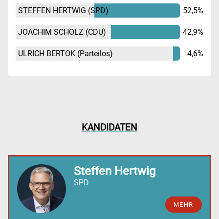
STEFFEN HERTWIG
(SPD)
52,5%
JOACHIM SCHOLZ
(CDU)
42,9%
ULRICH BERTOK
(Parteilos)
4,6%
KANDIDATEN
Steffen Hertwig
SPD
MEHR