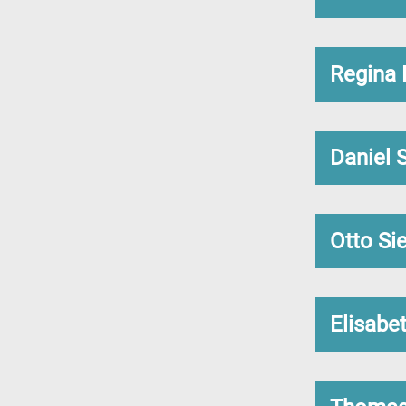
Regina 
Daniel 
Otto Si
Elisabe