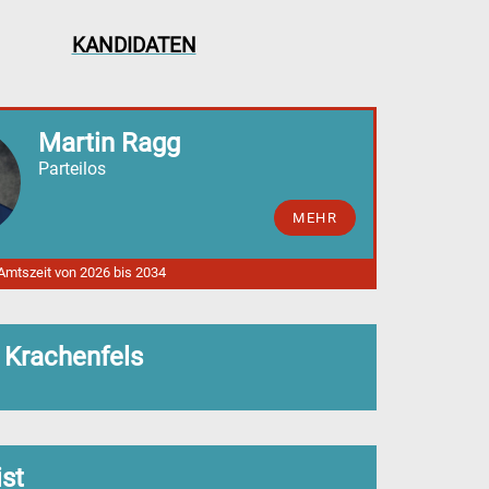
KANDIDATEN
Martin Ragg
Parteilos
MEHR
 Amtszeit von 2026 bis 2034
 Krachenfels
ist