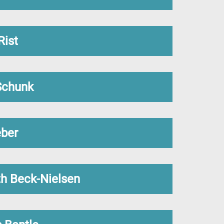
Rist
Schunk
eber
th Beck-Nielsen