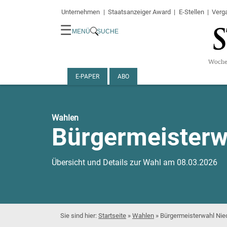
Unternehmen
Staatsanzeiger Award
E-Stellen
Verg
☰
MENÜ
SUCHE
E-PAPER
ABO
Wahlen
Bürgermeisterw
Übersicht und Details zur Wahl am 08.03.2026
Startseite
»
Wahlen
»
Bürgermeisterwahl Ni