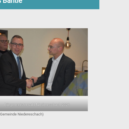
 Bantle
Bürgermeisterwahl Niedereschach 2026
Gemeinde Niedereschach)