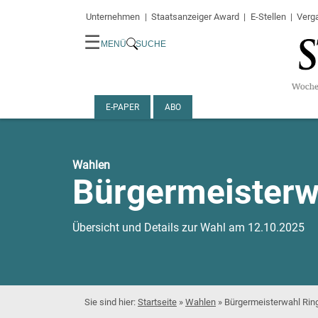
Unternehmen
Staatsanzeiger Award
E-Stellen
Verg
☰
MENÜ
SUCHE
E-PAPER
ABO
Wahlen
Bürgermeisterw
Übersicht und Details zur Wahl am 12.10.2025
Startseite
»
Wahlen
»
Bürgermeisterwahl Rin