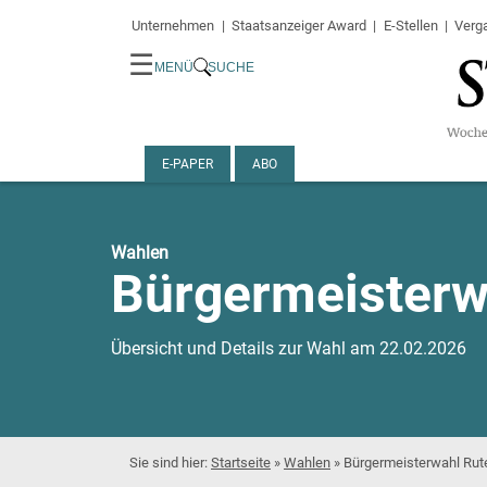
Unternehmen
Staatsanzeiger Award
E-Stellen
Verg
☰
MENÜ
SUCHE
E-PAPER
ABO
Wahlen
Bürgermeisterw
Übersicht und Details zur Wahl am 22.02.2026
Startseite
»
Wahlen
»
Bürgermeisterwahl Ru