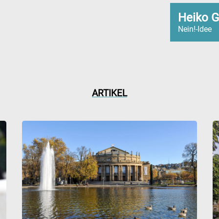
Heiko G
Nein!-Idee
ARTIKEL