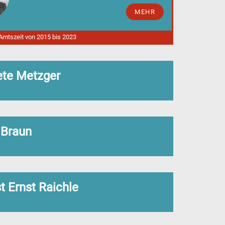
MEHR
 Amtszeit von 2015 bis 2023
te Metzger
 Braun
t Ernst Raichle