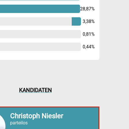
28,87%
3,38%
0,81%
0,44%
KANDIDATEN
Christoph Niesler
parteilos