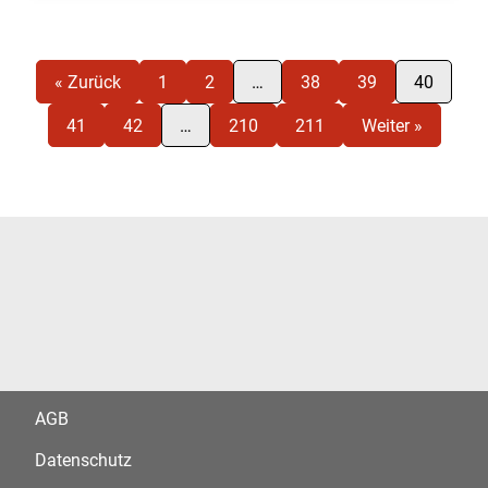
« Zurück
1
2
…
38
39
40
41
42
…
210
211
Weiter »
AGB
Datenschutz