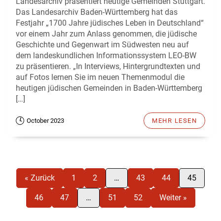
Landesarchiv präsentiert heutige Gemeinden Stuttgart.
Das Landesarchiv Baden-Württemberg hat das
Festjahr „1700 Jahre jüdisches Leben in Deutschland“
vor einem Jahr zum Anlass genommen, die jüdische
Geschichte und Gegenwart im Südwesten neu auf
dem landeskundlichen Informationssystem LEO-BW
zu präsentieren. „In Interviews, Hintergrundtexten und
auf Fotos lernen Sie im neuen Themenmodul die
heutigen jüdischen Gemeinden in Baden-Württemberg
[…]
October 2023
MEHR LESEN
« Zurück
1
2
…
43
44
45
46
47
…
51
52
Weiter »