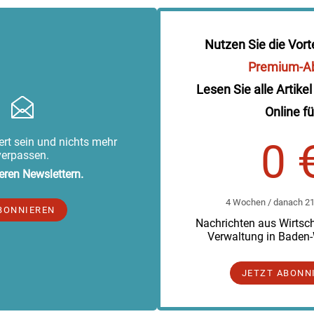
Nutzen Sie die Vort
Premium-A
Lesen Sie alle Artikel
Online fü
rt sein und nichts mehr
0 
verpassen.
eren Newslettern.
4 Wochen / danach 219
BONNIEREN
Nachrichten aus Wirtscha
Verwaltung in Baden
JETZT ABONN