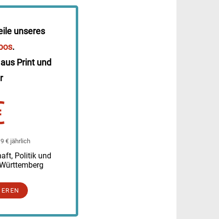
eile unseres
bos
.
 aus Print und
r
€
 € jährlich
ft, Politik und
-Württemberg
IEREN