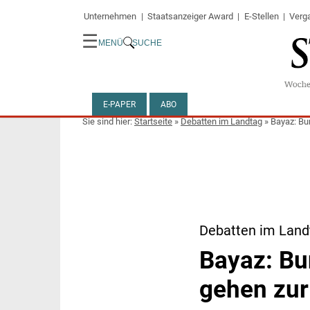
Unternehmen
Staatsanzeiger Award
E-Stellen
Verg
☰
MENÜ
SUCHE
E-PAPER
ABO
Startseite
»
Debatten im Landtag
»
Bayaz: Bu
Debatten im Land
Bayaz: Bu
gehen zu