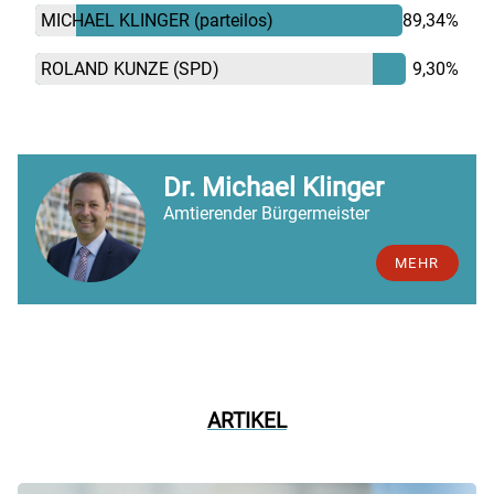
MICHAEL KLINGER
(parteilos)
89,34%
ROLAND KUNZE
(SPD)
9,30%
Dr. Michael Klinger
Amtierender Bürgermeister
MEHR
ARTIKEL