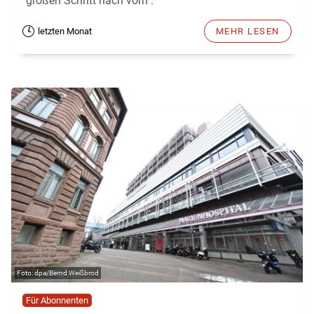
"großen Schritt nach vorn".
letzten Monat
MEHR LESEN
dpa/Bernd Weißbrod
Für Abonnenten