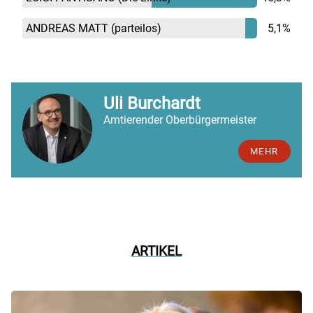
ANDREAS MATT
(parteilos)
5,1%
Uli Burchardt
Amtierender Oberbürgermeister
MEHR
ARTIKEL