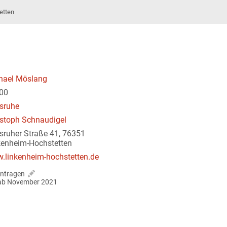
etten
hael Möslang
00
lsruhe
istoph Schnaudigel
lsruher Straße 41, 76351
kenheim-Hochstetten
.linkenheim-hochstetten.de
ntragen
r ab November 2021