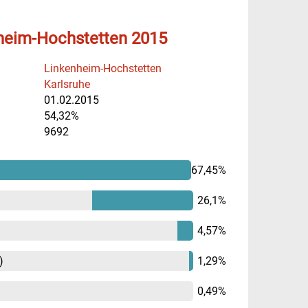
heim-Hochstetten 2015
Linkenheim-Hochstetten
Karlsruhe
01.02.2015
54,32%
9692
67,45%
26,1%
4,57%
)
1,29%
0,49%