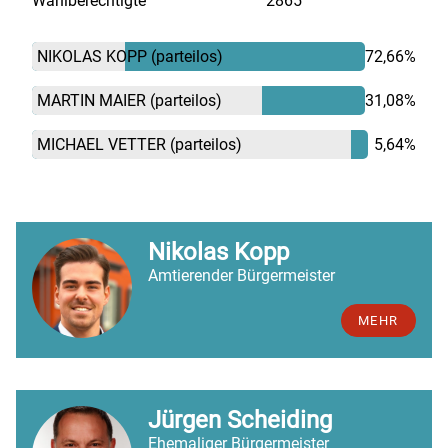
Wahlberechtigte
2865
NIKOLAS KOPP
(parteilos)
72,66%
MARTIN MAIER
(parteilos)
31,08%
MICHAEL VETTER
(parteilos)
5,64%
Nikolas Kopp
Amtierender Bürgermeister
MEHR
Jürgen Scheiding
Ehemaliger Bürgermeister