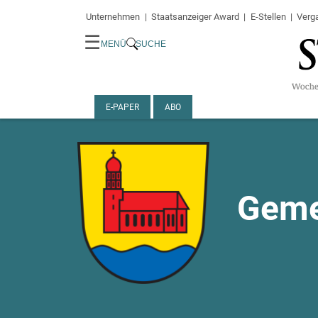
Unternehmen
Staatsanzeiger Award
E-Stellen
Verg
☰
MENÜ
SUCHE
E-PAPER
ABO
Geme