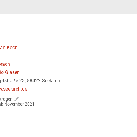
fan Koch
erach
io Glaser
ptstraße 23, 88422 Seekirch
.seekirch.de
tragen
r ab November 2021