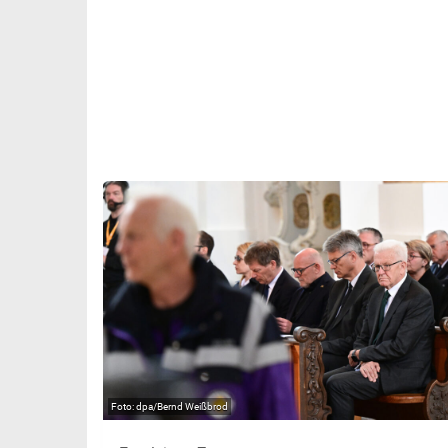
dpa/Bernd Weißbrod