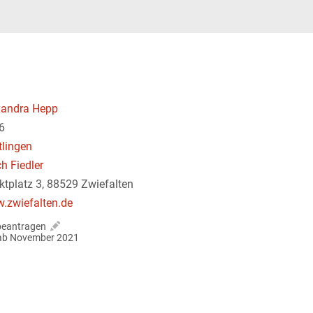
xandra Hepp
6
tlingen
ch Fiedler
ktplatz 3, 88529 Zwiefalten
.zwiefalten.de
beantragen
r ab November 2021