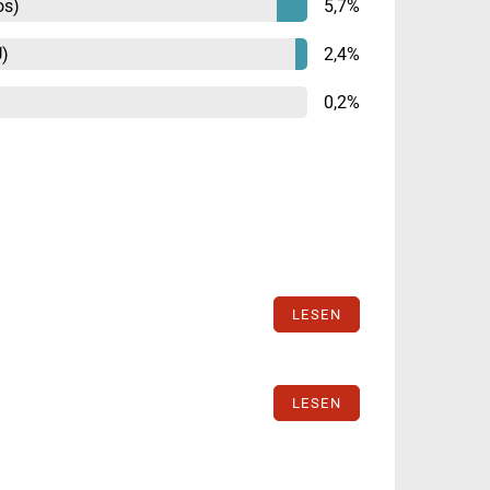
os)
5,7%
)
2,4%
0,2%
LESEN
LESEN