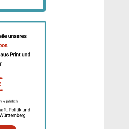
eile unseres
bos
.
 aus Print und
r
€
 € jährlich
ft, Politik und
-Württemberg