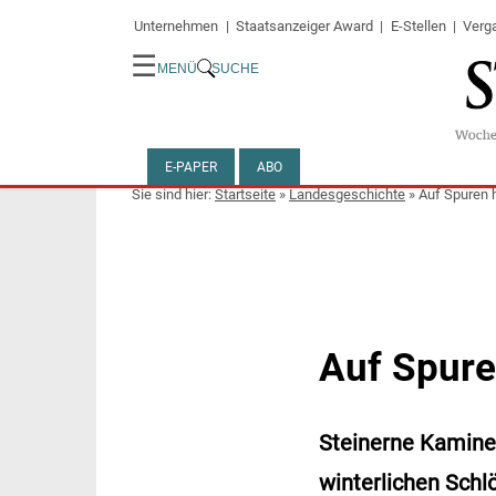
Unternehmen
Staatsanzeiger Award
E-Stellen
Verg
☰
MENÜ
SUCHE
E-PAPER
ABO
Startseite
»
Landesgeschichte
»
Auf Spuren 
Auf Spure
Steinerne Kamine,
winterlichen Schl