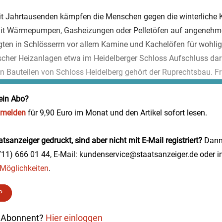
it Jahrtausenden kämpfen die Menschen gegen die winterliche 
it Wärmepumpen, Gasheizungen oder Pelletöfen auf angenehm
gten in Schlösserrn vor allem Kamine und Kachelöfen für wohli
scher Heizanlagen etwa im Heidelberger Schloss Aufschluss dar
n Bauteilen von Schloss Heidelberg gehört der Ruprechtsbau. Friedr
ein Abo?
nmelden
für 9,90 Euro im Monat und den Artikel sofort lesen.
tsanzeiger gedruckt, sind aber nicht mit E-Mail registriert?
Dann 
0711) 666 01 44, E-Mail: kundenservice@staatsanzeiger.de oder i
e Möglichkeiten
.
P
ts Abonnent?
Hier einloggen