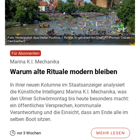
Hintergrund: dpa/Stefan Puchner // Porträt: KI-generiert mit ChatGPT, Prompt: Tobias
Dambacher))
Für Abonnenten
Marina K.I. Mechanika
Warum alte Rituale modern bleiben
In ihrer neuen Kolumne im Staatsanzeiger analysiert
die Künstliche Intelligenz Marina K.I. Mechanika, was
den Ulmer Schwörmontag bis heute besonders macht:
ein öffentliches Versprechen, kommunale
Verantwortung und die Einsicht, dass am Ende alle im
selben Boot sitzen.
vor 3 Wochen
MEHR LESEN