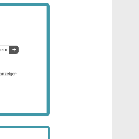
heim
anzeiger-