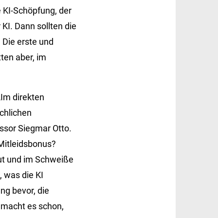
e KI-Schöpfung, der
 KI. Dann sollten die
 Die erste und
tten aber, im
„Im direkten
chlichen
essor Siegmar Otto.
 Mitleidsbonus?
lut und im Schweiße
, was die KI
ng bevor, die
 macht es schon,