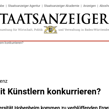
abe
Staatsanzeiger Agentur
Staatsanzeiger Akademie
Anzeigen
Abosh
ern konkurrieren?
genz
it Künstlern konkurrieren?
versität Hohenheim kommen zu verblüffenden Erge