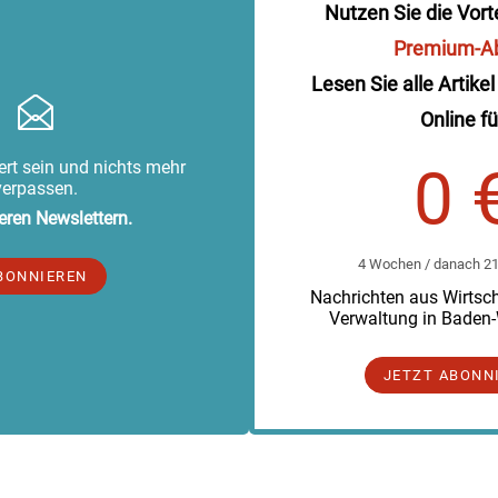
Nutzen Sie die Vort
Premium-A
Lesen Sie alle Artikel
Online fü
rt sein und nichts mehr
0 
verpassen.
eren Newslettern.
4 Wochen / danach 219
BONNIEREN
Nachrichten aus Wirtscha
Verwaltung in Baden
JETZT ABONN