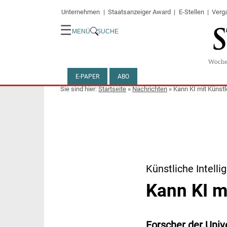
Unternehmen
Staatsanzeiger Award
E-Stellen
Verg
☰
MENÜ
SUCHE
E-PAPER
ABO
Startseite
»
Nachrichten
»
Kann KI mit Künstl
Künstliche Intelli
Kann KI m
Forscher der Uni