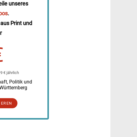
eile unseres
bos
.
 aus Print und
r
€
 € jährlich
ft, Politik und
-Württemberg
IEREN