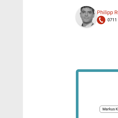
Philipp R
0711
Markus 