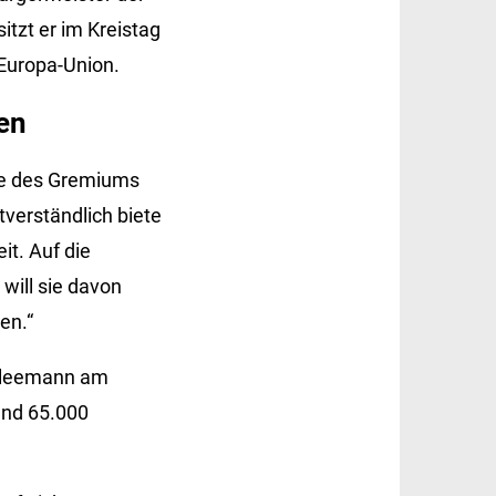
tzt er im Kreistag
 Europa-Union.
en
ile des Gremiums
tverständlich biete
t. Auf die
will sie davon
en.“
 Kleemann am
und 65.000