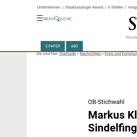
Unternehmen
Staatsanzeiger Award
E-Stellen
Verg
☰
MENÜ
SUCHE
E-PAPER
ABO
Startseite
»
Nachrichten
»
Kreis und Kommu
OB-Stichwahl
Markus Kl
Sindelfin