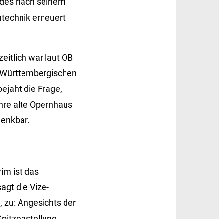
g des nach seinem
ntechnik erneuert
itlich war laut OB
r Württembergischen
ejaht die Frage,
Jahre alte Opernhaus
denkbar.
im ist das
agt die Vize-
 zu: Angesichts der
Spitzenstellung