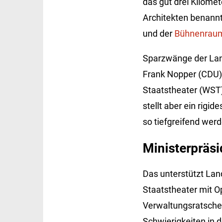
das gut drei Kilome
Architekten benannt
und der
Bühnenraum
Sparzwänge der Land
Frank Nopper (CDU)
Staatstheater (WST)
stellt aber ein rigi
so tiefgreifend werd
Ministerpräsid
Das unterstützt Lan
Staatstheater mit Op
Verwaltungsratschef
Schwierigkeiten in d