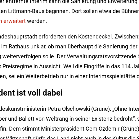
ter entfernte Interim kann die Sanierung und Erweiterun
en Littmann-Baus beginnen. Dort sollen etwa die Bühne
 erweitert
werden.
eshauptstadt erforderten den Kostendeckel. Zwischenze
 im Rathaus unklar, ob man überhaupt die Sanierung de
 weiterverfolgen solle. Der Verwaltungsratsvorsitzende b
des Preisregime in Aussicht. Weil die Eingriffe in das 114 
en, sei ein Weiterbetrieb nur in einer Interimsspielstätte 
ent ist voll dabei
deskunstministerin Petra Olschowski (Grüne): „Ohne Inter
er und Ballett von Weltrang in seiner Existenz bedroht“, s
in. Dem stimmt Ministerpräsident Cem Özdemir (Grüne),
er Wirtschaft dürfe das Land nicht auch in der Kultur die 