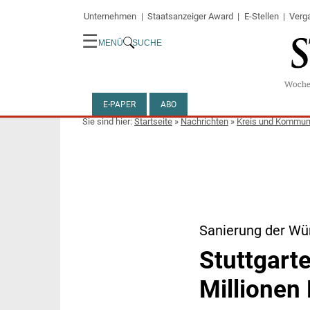
Unternehmen
Staatsanzeiger Award
E-Stellen
Verg
☰
MENÜ
SUCHE
E-PAPER
ABO
Startseite
»
Nachrichten
»
Kreis und Kommu
Sanierung der Wü
Stuttgarte
Millionen