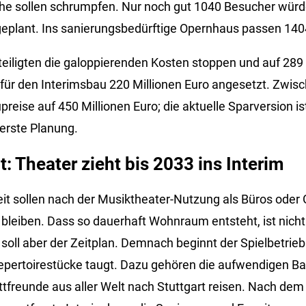
he sollen schrumpfen. Nur noch gut 1040 Besucher würde
geplant. Ins sanierungsbedürftige Opernhaus passen 14
teiligten die galoppierenden Kosten stoppen und auf 289 
 für den Interimsbau 220 Millionen Euro angesetzt. Zwisc
preise auf 450 Millionen Euro; die aktuelle Sparversion i
e erste Planung.
t: Theater zieht bis 2033 ins Interim
Zeit sollen nach der Musiktheater-Nutzung als Büros ode
 bleiben. Dass so dauerhaft Wohnraum entsteht, ist nicht
soll aber der Zeitplan. Demnach beginnt der Spielbetrieb
 Repertoirestücke taugt. Dazu gehören die aufwendigen Ba
lettfreunde aus aller Welt nach Stuttgart reisen. Nach d